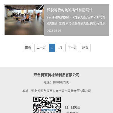
我国一座大型现代化的专题性遗址博物馆。
橡胶地板的抗冲击性和防滑性
博物馆于1992年8月奠基，1997年10月正式开
放。三星堆古遗址分布面积12平方公里，距
科亚特橡胶地板|十大橡胶地板品牌|科亚特橡
今已有5000至3000年历史，是迄今在西
胶地板厂家|北京冬奥会橡胶地板供应商|橡胶
地板卷材|橡胶地板片材|橡胶地板踏步|橡胶地
2023-08-06
板盲道砖
首页
上一页
1
1/1
下一页
尾页
邢台科亚特橡塑制品有限公司
电话：18701087892
地址：河北省邢台泉南东大街唐宁国际大厦A座27层
扫一扫关注