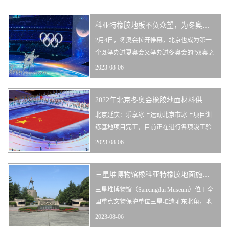
科亚特橡胶地板不负众望，为冬奥会画上了美丽多彩的一笔
2月4日，冬奥会拉开帷幕，北京也成为第一
个既举办过夏奥会又举办过冬奥会的“双奥之
城”。历经六年多紧锣密鼓的筹备，那怕是突
2023-08-06
如其来的疫情挑战，中国都做好了准备，期
待向世界呈现一届简约、安全、精彩的冬奥
2022年北京冬奥会橡胶地面材料供应商
盛会。冬奥会是国家的重点项目，在地材上
的选择有着众多因素的考虑，面对强大的人
北京延庆：乐享冰上运动北京市冰上项目训
流量，它必须是高强度耐磨并具有···
练基地项目完工，目前正在进行各项竣工验
收工作，即将投入使用。作为亚洲最大的冰
2023-08-06
上项目训练基地，这里将为冬奥健儿提供高
标准训练场所。天圆地方“冰壶”闪耀五洲设
三星堆博物馆橡科亚特橡胶地面施工完毕
计院项目设计团队从中国古代先哲的思想学
说中汲取设计灵感，依托场馆与妫水河直线
三星堆博物馆（Sanxingdui Museum）位于全
距离不到100米的地理环境优势，按照···
国重点文物保护单位三星堆遗址东北角，地
处历史文化名城四川省广汉市城西鸭子河
2023-08-06
畔，南距成都38公里，北距德阳26公里，是